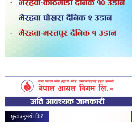
छुटाउनुभयो कि?