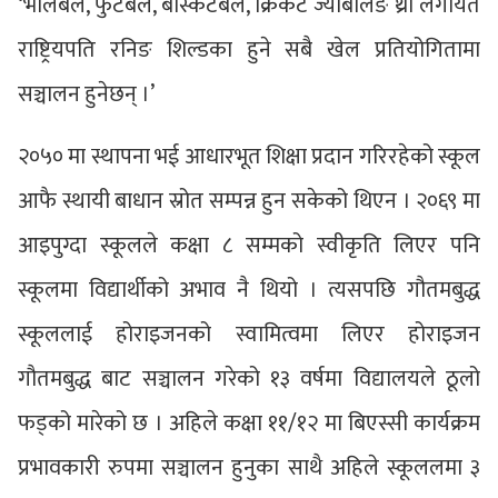
‘भलिबल, फुटबल, बास्केटबल, क्रिकेट ज्याबलिङ थ्रो लगायत
राष्ट्रियपति रनिङ शिल्डका हुने सबै खेल प्रतियोगितामा
सञ्चालन हुनेछन् ।’
२०५० मा स्थापना भई आधारभूत शिक्षा प्रदान गरिरहेको स्कूल
आफै स्थायी बाधान स्रोत सम्पन्न हुन सकेको थिएन । २०६९ मा
आइपुग्दा स्कूलले कक्षा ८ सम्मको स्वीकृति लिएर पनि
स्कूलमा विद्यार्थीको अभाव नै थियो । त्यसपछि गौतमबुद्ध
स्कूललाई होराइजनको स्वामित्वमा लिएर होराइजन
गौतमबुद्ध बाट सञ्चालन गरेको १३ वर्षमा विद्यालयले ठूलो
फड्को मारेको छ । अहिले कक्षा ११/१२ मा बिएस्सी कार्यक्रम
प्रभावकारी रुपमा सञ्चालन हुनुका साथै अहिले स्कूललमा ३