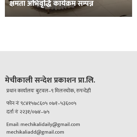
क्षमता अभिवृद्धि कार्यक्रम सम्पन्न
मेचीकाली सन्देश प्रकाशन प्रा.लि.
प्रधान कार्यालयः बुटवल–९ मिलनचोक, रुपन्देही
फोन नंः ९८४१५७८६०५ ०७१–५३६००५
दर्ता नंः २२३१/०७४–७५
Email: mechikalidaily@gmail.com
mechikaliadd@gmail.com