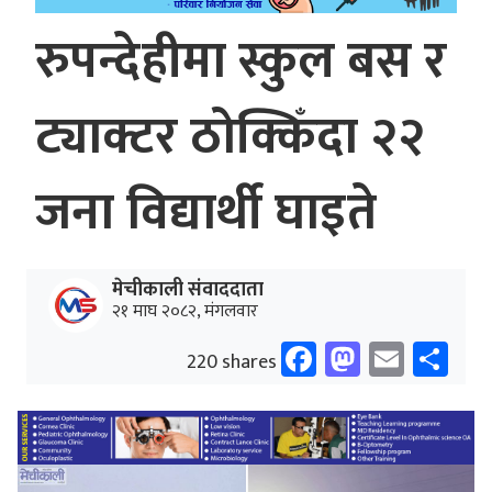
रुपन्देहीमा स्कुल बस र
ट्याक्टर ठोक्किँदा २२
जना विद्यार्थी घाइते
मेचीकाली संवाददाता
२१ माघ २०८२, मंगलवार
Facebook
Mastodo
Email
Sh
220 shares