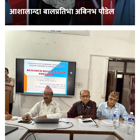
आशालाग्दा बालप्रतिभा अबिनभ पौडेल