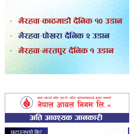
छुटाउनुभयो कि?