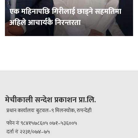
एक महिनापछि गिरीलाई छाड्ने सहमतिमा
अहिले आचार्यकै निरन्तरता
मेचीकाली सन्देश प्रकाशन प्रा.लि.
प्रधान कार्यालयः बुटवल–९ मिलनचोक, रुपन्देही
फोन नंः ९८४१५७८६०५ ०७१–५३६००५
दर्ता नंः २२३१/०७४–७५