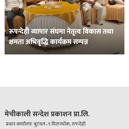
रूपन्देही व्यापार संघमा नेतृत्व विकास तथा
क्षमता अभिवृद्धि कार्यक्रम सम्पन्न
मेचीकाली सन्देश प्रकाशन प्रा.लि.
प्रधान कार्यालयः बुटवल–९ मिलनचोक, रुपन्देही