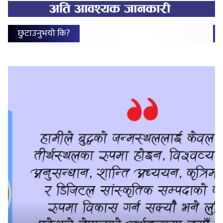
छुटाउनुभयो कि?