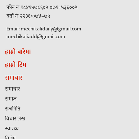
फोन नंः ९८४१५७८६०५ ०७१–५३६००५
दर्ता नंः २२३१/०७४–७५
Email: mechikalidaily@gmail.com
mechikaliadd@gmail.com
हाम्रो बारेमा
हाम्रो टिम
समाचार
समाचार
समाज
राजनिति
विचार लेख
स्वास्थ्य
विशेष