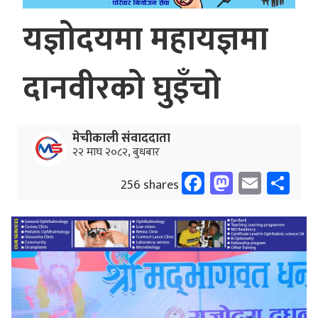
यज्ञोदयमा महायज्ञमा
दानवीरको घुइँचो
मेचीकाली संवाददाता
२२ माघ २०८२, बुधबार
Facebook
Mastodo
Email
Sh
256 shares