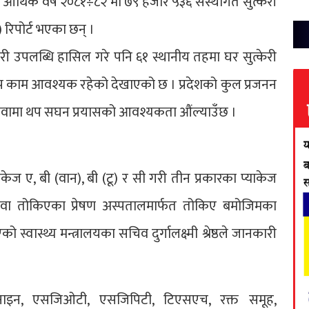
आर्थिक वर्ष २०८१÷८२ मा ७९ हजार ५३६ संस्थागत सुत्केरी
 रिपोर्ट भएका छन् ।
्केरी उपलब्धि हासिल गरे पनि ६१ स्थानीय तहमा घर सुत्केरी
ा थप काम आवश्यक रहेको देखाएको छ । प्रदेशको कुल प्रजनन
य सेवामा थप सघन प्रयासको आवश्यकता औंल्याउँछ ।
ाकेज ए, बी (वान), बी (टू) र सी गरी तीन प्रकारका प्याकेज
था वा तोकिएका प्रेषण अस्पतालमार्फत तोकिए बमोजिमका
 स्वास्थ्य मन्त्रालयका सचिव दुर्गालक्ष्मी श्रेष्ठले जानकारी
नाइन, एसजिओटी, एसजिपिटी, टिएसएच, रक्त समूह,