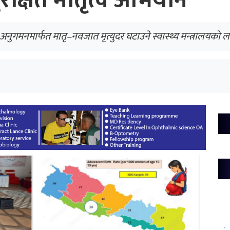
सुरक्षित मातृत्व अभियान’
ुगमनमार्फत मातृ–नवजात मृत्युदर घटाउने स्वास्थ्य मन्त्रालयको लक्