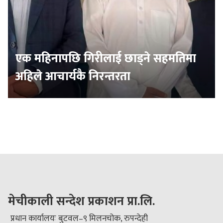
एक महिनापछि गिरीलाई छाड्ने सहमतिमा
अहिले आचार्यकै निरन्तरता
मेचीकाली सन्देश प्रकाशन प्रा.लि.
प्रधान कार्यालयः बुटवल–९ मिलनचोक, रुपन्देही