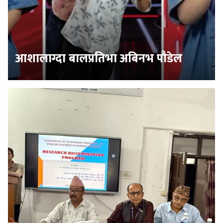
आशालाग्दा बालप्रतिभा अबिनभ पौडेल