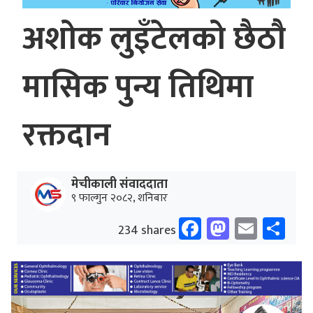
अशोक लुइँटेलको छैठौ
मासिक पुन्य तिथिमा
रक्तदान
मेचीकाली संवाददाता
९ फाल्गुन २०८२, शनिबार
Facebook
Mastodo
Email
Sh
234 shares