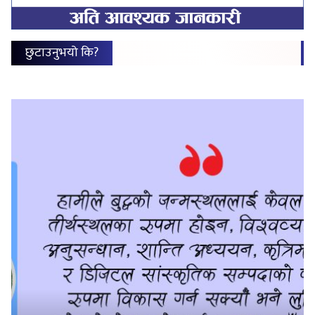
छुटाउनुभयो कि?