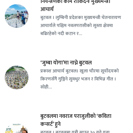
नियन्त्रणको काम रोकिँदैनः मुख्यमन्त्री
आचार्य
बुटवल । लुम्बिनी प्रदेशका मुख्यमन्त्री चेतनारायण
आचार्यले पश्चिम नवलपरासीको सुस्ता क्षेत्रमा
बढिरहेको नदी कटान र…
‘जुम्बा योगा’मा नाच्ने बुटवल
प्रकाश आचार्य बुटवल। खुला चौरमा सूर्योदयको
किरणसँगै गुञ्जिने सुमधुर भजन र विभिन्न गीत ।
सोही…
बुटवलमा नवराज पराजुलीको ‘कविता
कन्सर्ट’ हुने
बुटवल । बुटवलमा यही साउन ३० गते युवा