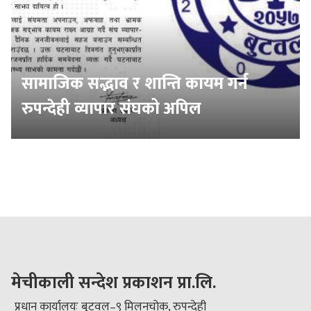
सामाजिक सद्भाव र शान्ति कायम गर्न
रुपन्देही व्यापार संघको अपिल
मेचीकाली सन्देश प्रकाशन प्रा.लि.
प्रधान कार्यालयः बुटवल–९ मिलनचोक, रुपन्देही