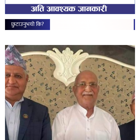
छुटाउनुभयो कि?