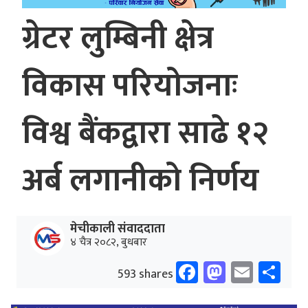
ग्रेटर लुम्बिनी क्षेत्र
विकास परियोजनाः
विश्व बैंकद्वारा साढे १२
अर्ब लगानीको निर्णय
मेचीकाली संवाददाता
४ चैत्र २०८२, बुधबार
Facebook
Mastodo
Email
Sh
593 shares