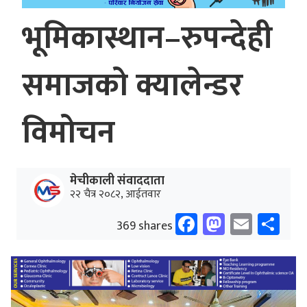
भूमिकास्थान–रुपन्देही
समाजको क्यालेन्डर
विमोचन
मेचीकाली संवाददाता
२२ चैत्र २०८२, आईतवार
Facebook
Mastodo
Email
Sh
369 shares