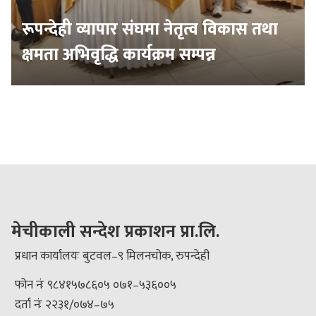
रूपन्देही व्यापार संघमा नेतृत्व विकास तथा
क्षमता अभिवृद्धि कार्यक्रम सम्पन्न
मेचीकाली सन्देश प्रकाशन प्रा.लि.
प्रधान कार्यालयः बुटवल–९ मिलनचोक, रुपन्देही
फोन नंः ९८४१५७८६०५ ०७१–५३६००५
दर्ता नंः २२३१/०७४–७५