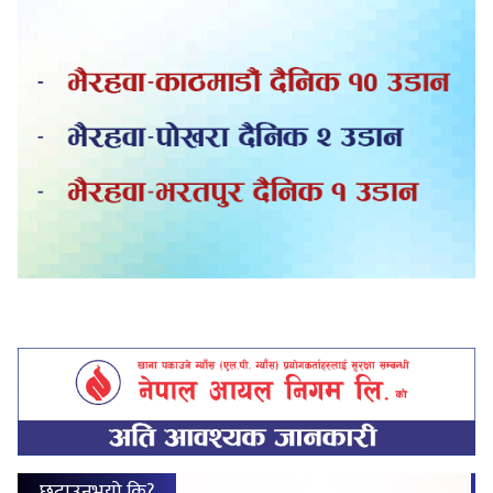
छुटाउनुभयो कि?