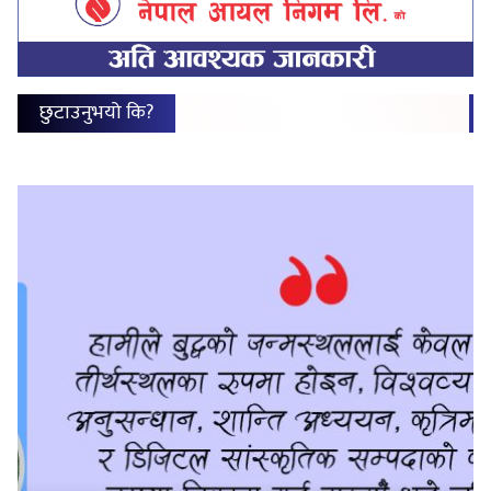
छुटाउनुभयो कि?