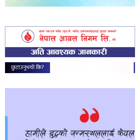
छुटाउनुभयो कि?