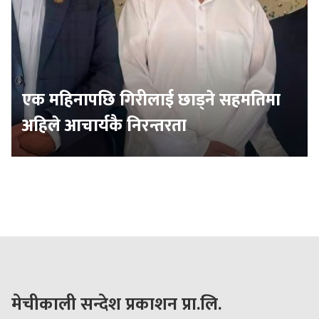
एक महिनापछि गिरीलाई छाड्ने सहमतिमा
अहिले आचार्यकै निरन्तरता
मेचीकाली सन्देश प्रकाशन प्रा.लि.