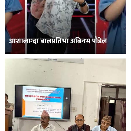
आशालाग्दा बालप्रतिभा अबिनभ पौडेल