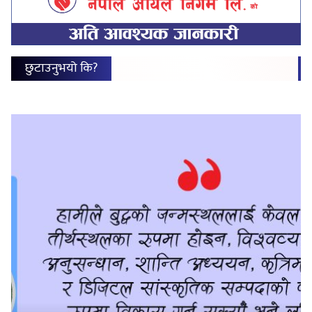
छुटाउनुभयो कि?