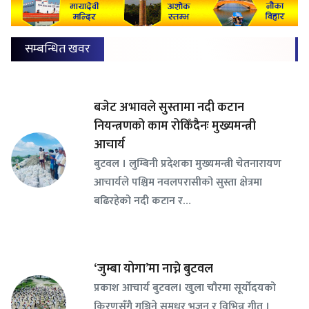
सम्बन्धित खवर
बजेट अभावले सुस्तामा नदी कटान
नियन्त्रणको काम रोकिँदैनः मुख्यमन्त्री
आचार्य
बुटवल । लुम्बिनी प्रदेशका मुख्यमन्त्री चेतनारायण
आचार्यले पश्चिम नवलपरासीको सुस्ता क्षेत्रमा
बढिरहेको नदी कटान र…
‘जुम्बा योगा’मा नाच्ने बुटवल
प्रकाश आचार्य बुटवल। खुला चौरमा सूर्योदयको
किरणसँगै गुञ्जिने सुमधुर भजन र विभिन्न गीत ।