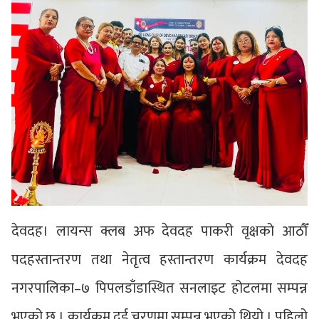
देवदह। लायन्स क्लब अफ देवदह पाकरी वृक्षको आठौँ
पदहस्तान्तरण तथा नेतृत्व हस्तान्तरण कार्यक्रम देवदह
नगरपालिका–७ पिपलडाँडास्थित सनलाइट होटलमा सम्पन्न
भएको छ । कार्यक्रम दुई चरणमा सम्पन्न भएको थियो । पहिलो