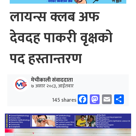
लायन्स क्लब अफ
देवदह पाकरी वृक्षको
पद हस्तान्तरण
मेचीकाली संवाददाता
७ असार २०८३, आईतवार
Facebook
Mastodo
Email
Sh
145 shares