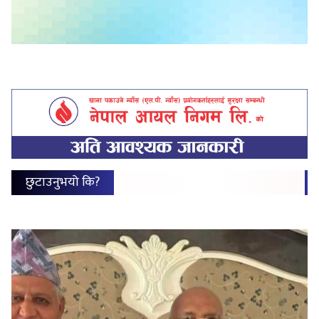
छुटाउनुभयो कि?