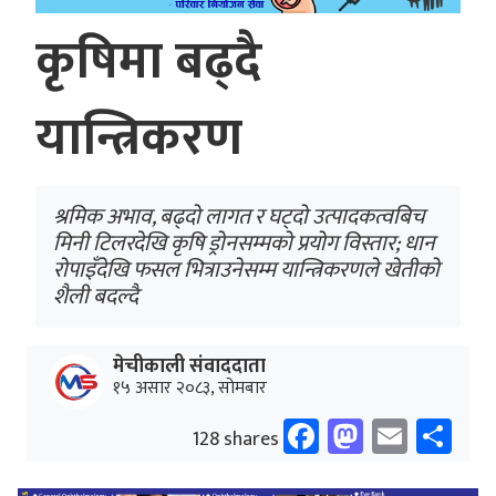
कृषिमा बढ्दै
यान्त्रिकरण
श्रमिक अभाव, बढ्दो लागत र घट्दो उत्पादकत्वबिच
मिनी टिलरदेखि कृषि ड्रोनसम्मको प्रयोग विस्तार; धान
रोपाइँदेखि फसल भित्राउनेसम्म यान्त्रिकरणले खेतीको
शैली बदल्दै
मेचीकाली संवाददाता
१५ असार २०८३, सोमबार
Facebook
Mastodo
Email
Sh
128 shares