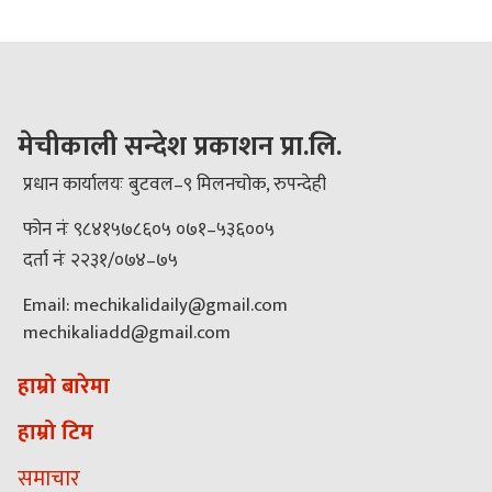
मेचीकाली सन्देश प्रकाशन प्रा.लि.
प्रधान कार्यालयः बुटवल–९ मिलनचोक, रुपन्देही
फोन नंः ९८४१५७८६०५ ०७१–५३६००५
दर्ता नंः २२३१/०७४–७५
Email: mechikalidaily@gmail.com
mechikaliadd@gmail.com
हाम्रो बारेमा
हाम्रो टिम
समाचार