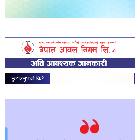
छुटाउनुभयो कि?