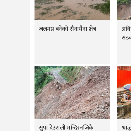
जलमग्न बनेको सैनामैना क्षेत्र
अवि
सड
सुपा देउराली मन्दिरनजिकै
श्रा