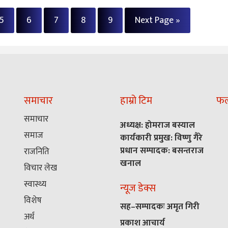
5
6
7
8
9
Next Page »
समाचार
हाम्रो टिम
फलो
समाचार
अध्यक्ष: होमराज बस्याल
समाज
कार्यकारी प्रमुख: विष्णु गैरे
प्रधान सम्पादक: बसन्तराज
राजनिति
खनाल
विचार लेख
स्वास्थ्य
न्यूज डेक्स
विशेष
सह–सम्पादकः अमृत गिरी
अर्थ
प्रकाश आचार्य