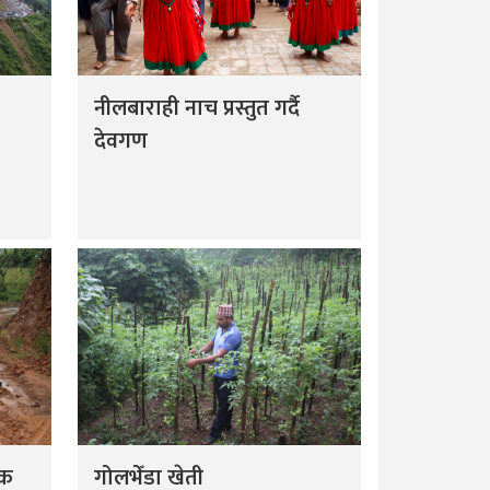
नीलबाराही नाच प्रस्तुत गर्दै
देवगण
डक
गोलभेँडा खेती