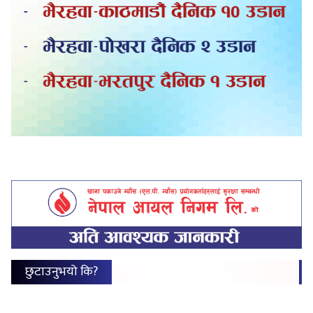
छुटाउनुभयो कि?