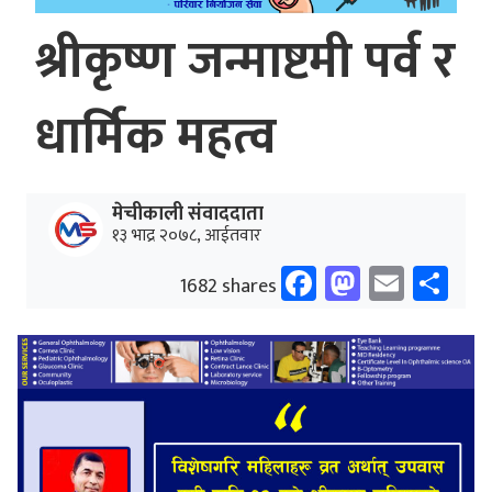
श्रीकृष्ण जन्माष्टमी पर्व र
धार्मिक महत्व
मेचीकाली संवाददाता
१३ भाद्र २०७८, आईतवार
Facebook
Mastodo
Email
Sh
1682 shares