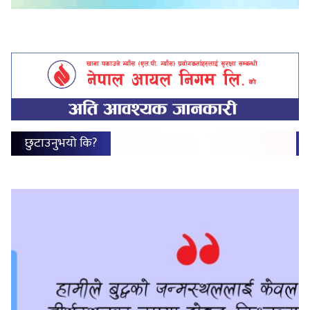
छुटाउनुभयो कि?