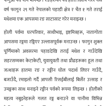
फगुआ पर्व पनि भनिन्छ । रङहरुको पर्व होली विशेष गरेर यस
वर्ष फागुन २९ गते नेपालको पहाडी क्षेत्र र चैत १ गते तराई
मधेशमा एक आपसमा रङ साटासाट गरेर मनाइन्छ ।
होली पर्वमा घरपरिवार, साथीभाइ, इष्टमित्रहरू, नातागोता
आपसमा रङ्गमा रङ्गिएर उल्लासपूर्वक मनाउन्छ । फागुन शुक्ल
पूर्णिमाको अवसरमा पहाडदेखि तराई मधेश र गाउँदेखि
सहरसम्मका केटाकेटी, युवायुवती तथा प्रौढहरूका हूल तथा
जत्थाहरू हातमा रङ र रङ्गीन घोल पदार्थ लिएर गाउँदै,
बजाउँदै, रमाइलो गर्दै आपसी रिसईबीलाई बिर्सेर उत्साह र
उमङ्गका साथ मनाइने रङ्गीन पर्वको रूपमा लिइन्छ । होलीको
महत्व नबुझ्नेहरूले गलत रङ्ग बनाउने वा पानीमा विभिन्न