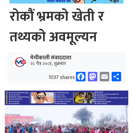
रोकौं भ्रमको खेती र
तथ्यको अवमूल्यन
मेचीकाली संवाददाता
२८ चैत्र २०८१, शुक्रबार
Facebook
Mastodo
Email
Sh
1037 shares