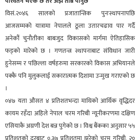
परिवर्तन भएकै छ तर अझ तीब्र पार्नुछ
विसं.२०४६ सालको प्रजातान्त्रिक पुनःस्थापनापछि
आजसम्मको यात्रामा नेपालले ठूला उतारचढाव पार गर्दै
अनेकौं चुनौतीका बाबजुद विकासको मार्गमा ऐतिहासिक
फड्को मारेको छ । गणतन्त्र स्थापनाबाट संविधान जारी
हुनेसम्म र पछिल्ला वर्षहरुमा सरकारको विकास अभियानले
पक्कै पनि मुलुकलाई सकारात्मक दिशामा उन्मुख गराएको छ
।
०४७ यता औसत ४ प्रतिशतभन्दा माथिको आर्थिक वृद्धिदर
कायम रहँदा अहिले नेपाल चरम गरिबी न्यूनीकरणमा दक्षिण
एसियाकै अग्रणी देश बन्न पुगेको छ । विश्व बैंकका अनुसार ५५
प्रतिशतको दरबाट ०.३७ प्रतिशतमा झरेको चरम गरिबी, २०