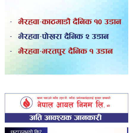
छुटाउनुभयो कि?