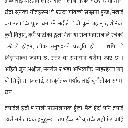
अर्कालाई धारेहात लाएर गालीगलोज गरेको देख्दा हामी सानो
छँदा सुनेका गीतहरूमध्ये एउटा गीतको सम्झना हुन्छ,‘मलाई
बगाउला कि फूल बगाउने नदीले !’ यो कुनै महान् दार्शनिक,
कुनै विद्वान्, कुनै पार्टीका ठूला नेता या राजामहाराजाले रचेको
कथेको होइन, लोक अनुभवको प्रस्तुति हो । यद्यपि यो
जिज्ञासाका रूपमा छ, उत्तर या समाधान यसैमा स्पष्ट छ ।
अहिले जुन अश्लील, अनर्गल र भद्दा अभिव्यक्ति आइरहेका छन्
यी सिङ्गो समाजलाई, सांस्कृतिक मर्यादालाई चुनौतीका रूपमा
छन् ।
तपाईंले हेर्दा म गाली पाउनलायक हुँला, मैले हेर्दा पनि तपाईं
त्यसै गर्न लायक हुनुहुन्छ । तपाईंका सोच, तर्क सही मेराचाहिँ