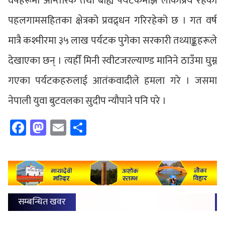
वर्षहरूमा आन्तरिक तथा बाह्य पर्यटकमाझ लोकप्रिय रहेका
पहलगामसहितका क्षेत्रको प्रवद्र्धन गरिरहेको छ । गत वर्ष
मात्रै कश्मीरमा ३५ लाख पर्यटक पुगेका सरकारी तथ्याङ्कहरूले
देखाएका छन् । त्यहीँ मिनी स्वीटजरल्याण्ड मानिने ठाउँमा घुम्न
गएका पर्यटकहरुलाई आतंकवादीले हमला गरे । जसमा
नेपाली युवा बुटवलका सुदीप न्यौपाने पनि परे ।
Facebook
Mastodon
Email
Share
सम्बन्धित खवर