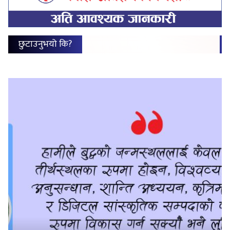
छुटाउनुभयो कि?