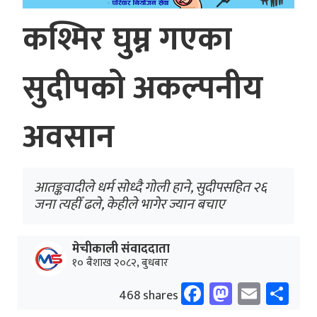
कश्मिर घुम्न गएका
सुदीपको अकल्पनीय
अवसान
आतङ्कवादीले धर्म सोध्दै गोली हाने, सुदीपसहित २६
जना त्यहीँ ढले, केहीले भागेर ज्यान बचाए
मेचीकाली संवाददाता
१० बैशाख २०८२, बुधबार
Facebook
Mastodo
Email
Sh
468 shares