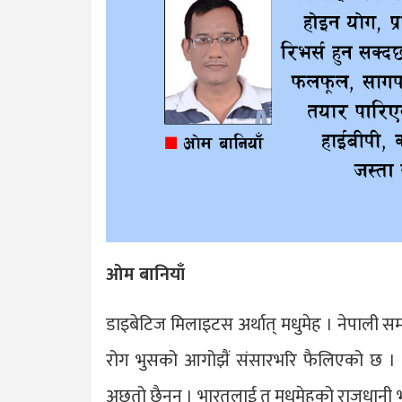
ओम बानियाँ
डाइबेटिज मिलाइटस अर्थात् मधुमेह । नेपाली स
रोग भुसको आगोझैं संसारभरि फैलिएको छ । 
अछुतो छैनन् । भारतलाई त मधुमेहको राजधानी भन्