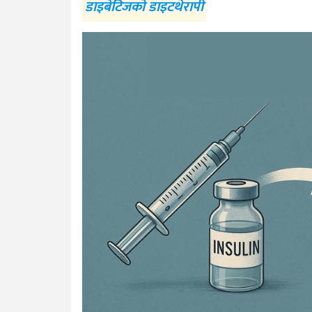
डाइबेटिजको डाइटथेरापी