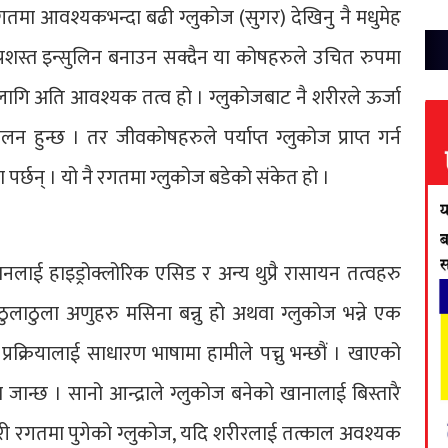
रगतमा आवश्यकभन्दा बढी ग्लुकोज (सुगर) देखिनु नै मधुमेह
े प्रशस्त इन्सुलिन बनाउन सक्दैन या कोषहरुले उचित रुपमा
ा लागि अति आवश्यक तत्व हो । ग्लुकोजबाट नै शरीरले ऊर्जा
ालन हुन्छ । तर जीवकोषहरुले पर्याप्त ग्लुकोज प्राप्त गर्न
र्छन् । यो नै रगतमा ग्लुकोज बडेको संकेत हो ।
ई हाइड्रोक्लोरिक एसिड र अन्य थुप्रै रासायन तत्वहरु
ुलाठुला अणुहरु मसिना बन्नु हो अथवा ग्लुकोज भन्ने एक
्रक्रियालाई साधारण भाषामा हामीले पच्नु भन्छौं । खाएको
ान्छ । सानो आन्द्राले ग्लुकोज बनेको खानालाई बिस्तारै
सरी रगतमा पुगेको ग्लुकोज, यदि शरीरलाई तत्काल अवश्यक