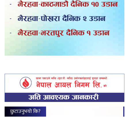
छुटाउनुभयो कि?