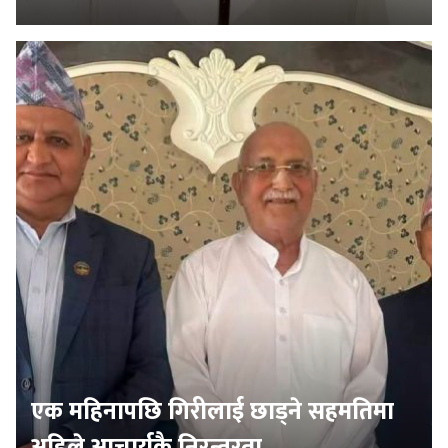
एक महिनापछि गिरीलाई छाड्ने सहमतिमा