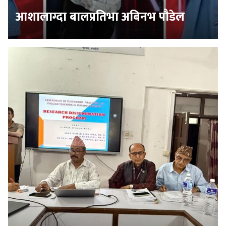
आशालाग्दा बालप्रतिभा अबिनभ पौडेल