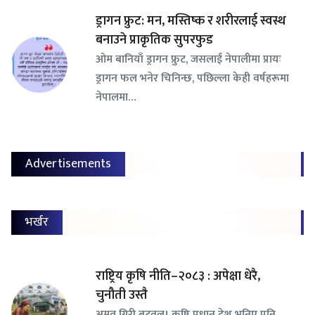
ड्रागन फ्रुट: मन, मस्तिष्क र शरीरलाई स्वस्थ
बनाउने प्राकृतिक सुपरफुड
ओम बानियाँ ड्रागन फ्रुट, जसलाई नेपालीमा प्रायः
ड्रागन फल भनेर चिनिन्छ, पछिल्ला केही वर्षहरूमा
नेपालमा…
Advertisements
भर्खर
राष्ट्रिय कृषि नीति–२०८३ : अपेक्षा धेरै,
चुनौती उस्तै
अमृत गिरी बुटवल। कृषि प्रधान देश भनिए पनि