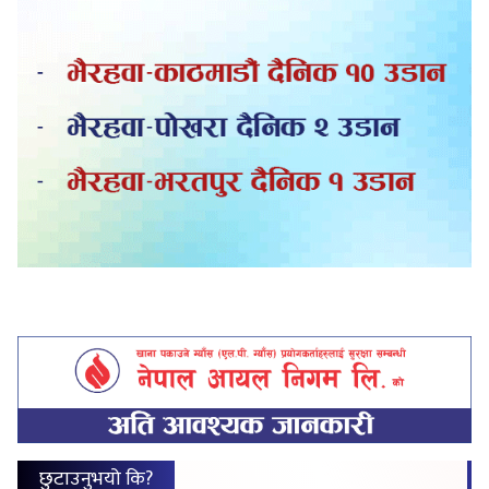
छुटाउनुभयो कि?