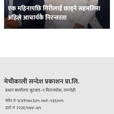
एक महिनापछि गिरीलाई छाड्ने सहमतिमा
अहिले आचार्यकै निरन्तरता
मेचीकाली सन्देश प्रकाशन प्रा.लि.
प्रधान कार्यालयः बुटवल–९ मिलनचोक, रुपन्देही
फोन नंः ९८४१५७८६०५ ०७१–५३६००५
दर्ता नंः २२३१/०७४–७५