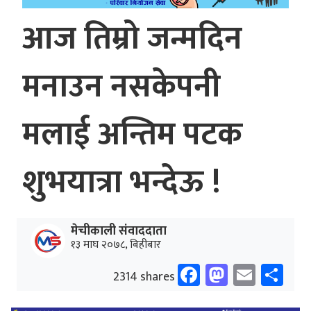
आज तिम्रो जन्मदिन
मनाउन नसकेपनी
मलाई अन्तिम पटक
शुभयात्रा भन्देऊ !
मेचीकाली संवाददाता
१३ माघ २०७८, बिहीबार
Facebook
Mastodo
Email
Sh
2314 shares