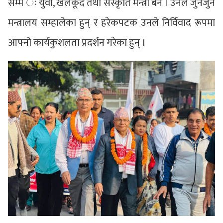
सम्म ः युवा, खेलकूद तथा संस्कृति मन्त्री बने । उनले जुनजुन
मन्त्रालय सम्हालेका हुन् र हरेकपटक उनले निर्विवाद रूपमा
आफ्नो कार्यकुशलता प्रदर्शन गरेका हुन् ।