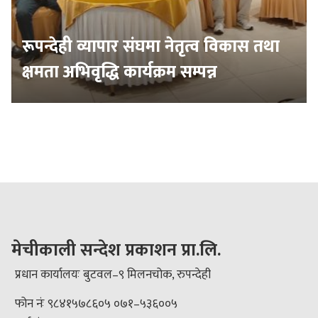
रूपन्देही व्यापार संघमा नेतृत्व विकास तथा
क्षमता अभिवृद्धि कार्यक्रम सम्पन्न
मेचीकाली सन्देश प्रकाशन प्रा.लि.
प्रधान कार्यालयः बुटवल–९ मिलनचोक, रुपन्देही
फोन नंः ९८४१५७८६०५ ०७१–५३६००५