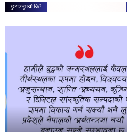
छुटाउनुभयो कि?