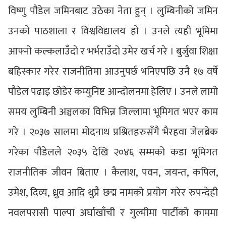
विष्णु पौडेल जमिनबाट उठेका नेता हुन् । लुम्बिनीको जमिन
उनको पाठशाला र विश्वविद्यालय हो । उनले त्यही भूमिमा
आफ्नो कल्कलाउँदो र भर्भराउँदो उमेर खर्च गरे । बुर्जुवा शिक्षा
बहिस्कार गरेर राजनीतिमा आउनुपर्छ भनिएपछि उनै १७ वर्षे
पौडेल पढाइ छोडेर कम्युनिष्ट आन्दोलनमा हेलिए । उनले लामो
समय लुम्बिनी अञ्चलका विभिन्न जिल्लामा भूमिगत भएर काम
गरे । २०३७ सालमा मोदनाथ प्रश्रितहरुसँगै भैरहवा जेलब्रेक
गरेका पौडेलले २०३५ देखि २०४६ सम्मको कडा भूमिगत
राजनीतिक जीवन बिताए । कैलाश, पवन, जयन्त, कपिल,
उमेश, दिव्य, ध्रुव आदि थुप्रै छद्म नामको प्रयोग गरेर रुपन्देही
नवलपरासी पाल्पा अर्घाखाँची र गुल्मीमा पार्टीको काममा