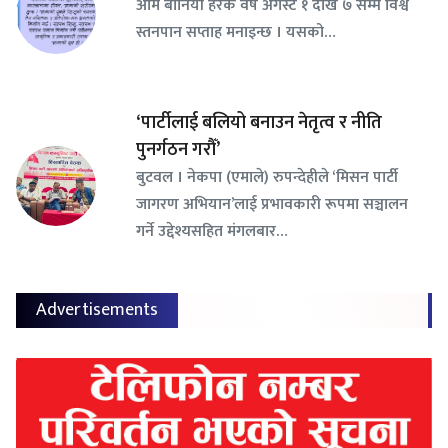
ओम बानियाँ हरेक वर्ष अगस्ट १ देखि ७ सम्म विश्व
स्तनपान सप्ताह मनाइन्छ । यसको…
‘पार्टीलाई बलियो बनाउन नेतृत्व र नीति
पुनर्गठन गरौँ’
बुटवल । नेकपा (एमाले) रुपन्देहीले ‘मिसन पार्टी
जागरण अभियान’लाई प्रभावकारी रूपमा सञ्चालन
गर्ने उद्देश्यसहित मंगलबार…
Advertisements