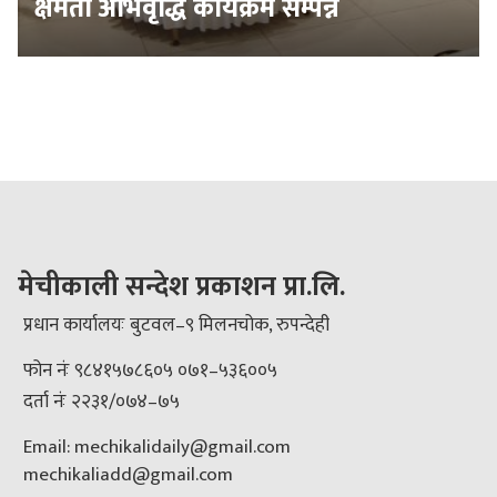
क्षमता अभिवृद्धि कार्यक्रम सम्पन्न
मेचीकाली सन्देश प्रकाशन प्रा.लि.
प्रधान कार्यालयः बुटवल–९ मिलनचोक, रुपन्देही
फोन नंः ९८४१५७८६०५ ०७१–५३६००५
दर्ता नंः २२३१/०७४–७५
Email: mechikalidaily@gmail.com
mechikaliadd@gmail.com