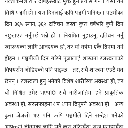
गल्तीकमजोरी र दोषहरूबाट मुक्त हुने प्रयास गर्ने । यसो गर्ने
तिथि पञ्चमी हो । यस दिनलाई ऋषि पञ्चमी भनिन्छ । पञ्चमीका
दिन ३६५ स्नान, ३६५ दतिवन जस्ता कुरा वर्षैभरि कुनै दिन
नछुटाएर गर्नुपर्छ भन्ने हो । नियमित नुहाउनु, दतिवन गर्नु
स्वास्थ्यका लागि आवश्यक हो, तर यो वर्षमा एकै दिनमा गर्ने
होइन । पञ्चमीको दिन गरिने पूजालाई शास्त्रमा रजस्वलाको
विषयसँग जोडिएको पनि पाइन्छ । तर, सबै शास्त्रमा एउटै मत
छैनन् । रजस्वला हुनु भनेको विशेष शारीरिक अवस्था हो, तर
यो निश्चित उमेर भएपछि सबै नारीजातिमा हुने प्राकृतिक
अवस्था हो, सरसफाईमा थप ध्यान दिनुपर्ने अवस्था हो । अन्य
कुरा जेजसो भए पनि ऋषि पञ्चमीले दिने सन्देश भनेको
आप्mनो जीवनका लागि सबै कुरा गरिरहँदा, सुख मनाइरहँदा