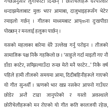
गच्छेअनुसार लुगाफाटो दिन्छन् । छोरीचेलीहरू घरपरिवार
धन्दाझमेलाबाट मुक्त भएर आमाबा, दाजुभाइहरूसँग भेटेर
रमाइलो गर्छन् । गीतका माध्यमबाट आप्mना दुःखपीडा
पोख्छन् र मनलाई हलुका पार्छन् ।
यसको महत्वका बारेमा धेरै उल्लेख गर्नु परोइन । तीजको
सामाजिक पक्ष निकै गहकिलो छ । ‘साहुले गर्दा माइती गए नौ
डाँडा काटेर, सम्झिल्याउँदा रुन्छ मेरो मनै फाटेर…’ निकै वर्ष
पहिले हामी तीजको समयमा आमा, दिदीबहिनीहरूले गाएको
यो गीत सुन्थ्यौँ । ऋणको भार खप्न नसकेर आफ्नो गाउँघर
छोडेर अन्तै टाढा जानुपरेको र यस्तो अवस्थाले
छोरीचेलीहरूको मन रोएको यो गीत कति कालजयी रहेछ,