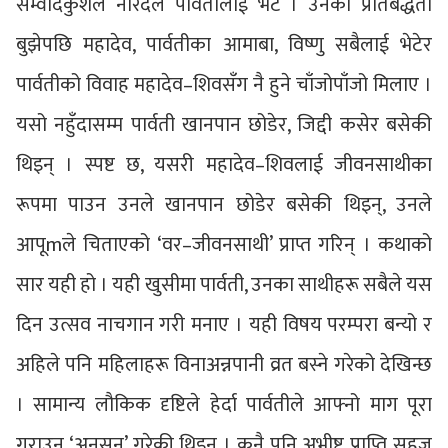
सम्वादकुशल नारदले पार्वतीलाई भेटे । उनको प्रतिबद्धता
बुझेपछि महादेव, पार्वतीका आमाबा, विष्णु सबैलाई भेटेर
पार्वतीको विवाह महादेव–शिवसँग नै हुने चाँजोपाँजो मिलाए ।
यसो नहुँदासम्म पार्वती खानपान छोडेर, जिद्दी कसेर बसेकी
थिइन् । स्पष्ट छ, यसरी महादेव–शिवलाई जीवनसाथीका
रूपमा पाउन उनले खानपान छोडेर बसेकी थिइन्, उनले
आपूmले चिताएको ‘वर–जीवनसाथी’ प्राप्त गरिन् । कथाको
सार यही हो । यही खुसीमा पार्वती, उनका साथीहरू सबैले यस
दिन उत्सव नाचगान गरी मनाए । यही विषय परम्परा बन्यो र
अहिले पनि महिलाहरू विनाअन्नपानी व्रत बस्ने गरेको देखिन्छ
। सामान्य लौकिक दृष्टिले हेर्दा पार्वतीले आफ्नो माग पूरा
गराउन ‘अनसन’ गरेकी थिइन् । कुनै पनि अभीष्ट प्राप्ति सहज