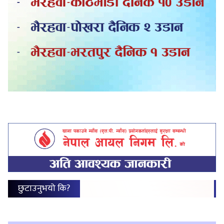
छुटाउनुभयो कि?