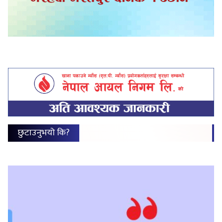
छुटाउनुभयो कि?