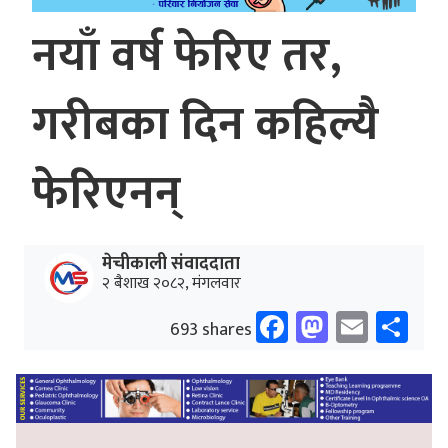
नयाँ वर्ष फेरिए तर,
गरीबका दिन कहिल्यै
फेरिएनन्
मेचीकाली संवाददाता
२ बैशाख २०८२, मंगलवार
Facebook
Mastodo
Email
Sh
693 shares