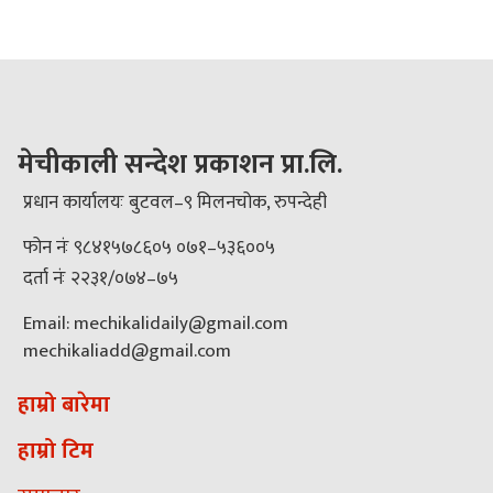
मेचीकाली सन्देश प्रकाशन प्रा.लि.
प्रधान कार्यालयः बुटवल–९ मिलनचोक, रुपन्देही
फोन नंः ९८४१५७८६०५ ०७१–५३६००५
दर्ता नंः २२३१/०७४–७५
Email: mechikalidaily@gmail.com
mechikaliadd@gmail.com
हाम्रो बारेमा
हाम्रो टिम