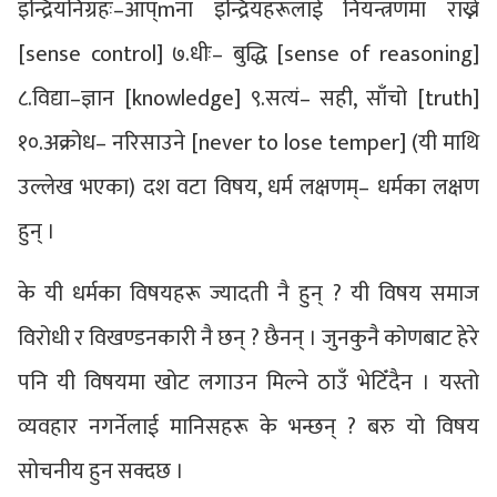
इन्द्रियनिग्रहः–आप्mना इन्द्रियहरूलाई नियन्त्रणमा राख्ने
[sense control] ७.धीः– बुद्धि [sense of reasoning]
८.विद्या–ज्ञान [knowledge] ९.सत्यं– सही, साँचो [truth]
१०.अक्रोध– नरिसाउने [never to lose temper] (यी माथि
उल्लेख भएका) दश वटा विषय, धर्म लक्षणम्– धर्मका लक्षण
हुन् ।
के यी धर्मका विषयहरू ज्यादती नै हुन् ? यी विषय समाज
विरोधी र विखण्डनकारी नै छन् ? छैनन् । जुनकुनै कोणबाट हेरे
पनि यी विषयमा खोट लगाउन मिल्ने ठाउँ भेटिँदैन । यस्तो
व्यवहार नगर्नेलाई मानिसहरू के भन्छन् ? बरु यो विषय
सोचनीय हुन सक्दछ ।