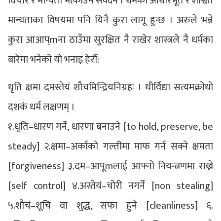
विचार र मान्यता भत्काउन सक्दैन । धर्मका आधारभूत र शाश्वत
मान्यताका विषयमा पनि यिनै कुरा लागू हुन्छ । अरुले भन्ने
कुरा आआप्mना ठाउँमा सुरक्षित नै राखेर शास्त्रले नै धर्मका
बारेमा भनेको यो भनाइ हेरौँ:
धृति क्षमा दमस्तेयं शौचमिन्द्रियनिग्रहः । धीर्विद्या सत्यमक्रोधो
दशकं धर्म लक्षणम् ।
१.धृति–धारण गर्ने, धारणा बनाउने [to hold, preserve, be
steady] २.क्षमा–अर्काको गल्तीमा माफ गर्न सक्ने क्षमता
[forgiveness] ३.दम–आपूmलाई आफ्नो नियन्त्रणमा राख्ने
[self control] ४.अस्तेयं–चोरी नगर्ने [non stealing]
५.शौचं–शूचि वा शुद्ध, सफा हुने [cleanliness] ६.