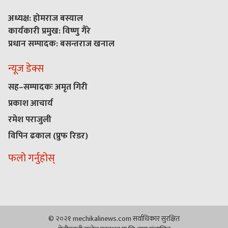
अध्यक्ष: होमराज बस्याल
कार्यकारी प्रमुख: विष्णु गैरे
प्रधान सम्पादक: बसन्तराज खनाल
न्यूज डेक्स
सह–सम्पादकः अमृत गिरी
प्रकाश आचार्य
रमेश पराजुली
विपिन ढकाल (प्रुफ रिडर)
फलो गर्नुहोस्
© २०२१ mechikalinews.com सर्वाधिकार सुरक्षित