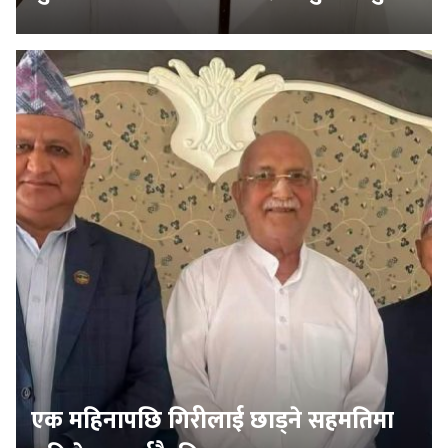
एक महिनापछि गिरीलाई छाड्ने सहमतिमा