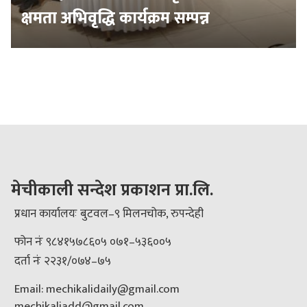
क्षमता अभिवृद्धि कार्यक्रम सम्पन्न
मेचीकाली सन्देश प्रकाशन प्रा.लि.
प्रधान कार्यालयः बुटवल–९ मिलनचोक, रुपन्देही
फोन नंः ९८४१५७८६०५ ०७१–५३६००५
दर्ता नंः २२३१/०७४–७५
Email: mechikalidaily@gmail.com
mechikaliadd@gmail.com