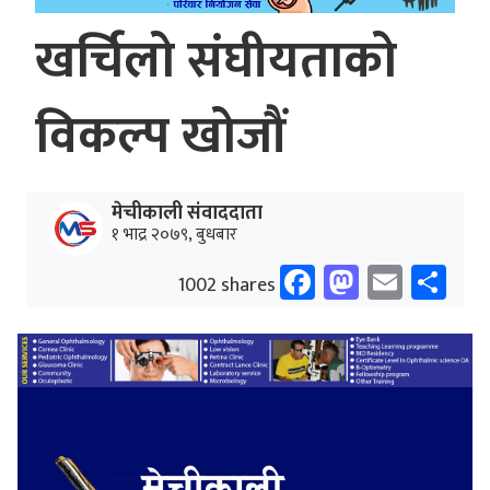
खर्चिलो संघीयताको
विकल्प खोजौं
मेचीकाली संवाददाता
१ भाद्र २०७९, बुधबार
Facebook
Mastodo
Email
Sh
1002 shares