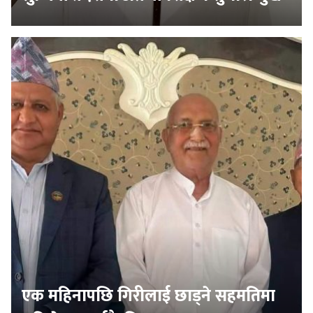
एक महिनापछि गिरीलाई छाड्ने सहमतिमा