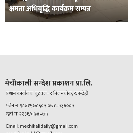
क्षमता अभिवृद्धि कार्यक्रम सम्पन्न
मेचीकाली सन्देश प्रकाशन प्रा.लि.
प्रधान कार्यालयः बुटवल–९ मिलनचोक, रुपन्देही
फोन नंः ९८४१५७८६०५ ०७१–५३६००५
दर्ता नंः २२३१/०७४–७५
Email: mechikalidaily@gmail.com