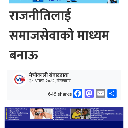
राजनीतिलाई
समाजसेवाको माध्यम
बनाऊ
मेचीकाली संवाददाता
२८ श्रावण २०८२, मंगलवार
Facebook
Mastodo
Email
Sh
645 shares