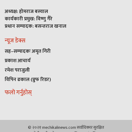
अध्यक्ष: होमराज बस्याल
कार्यकारी प्रमुख: विष्णु गैरे
प्रधान सम्पादक: बसन्तराज खनाल
न्यूज डेक्स
सह–सम्पादकः अमृत गिरी
प्रकाश आचार्य
रमेश पराजुली
विपिन ढकाल (प्रुफ रिडर)
फलो गर्नुहोस्
© २०२१ mechikalinews.com सर्वाधिकार सुरक्षित